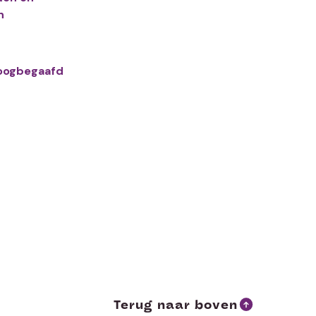
n
oogbegaafd
Terug naar boven