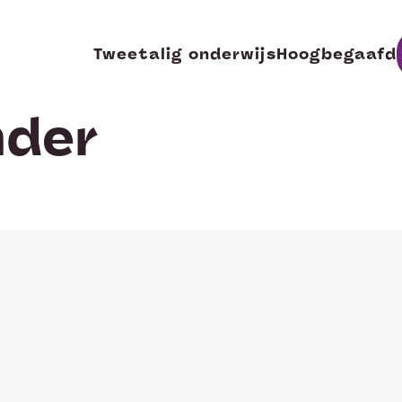
Tweetalig onderwijs
Hoogbegaafd
nder