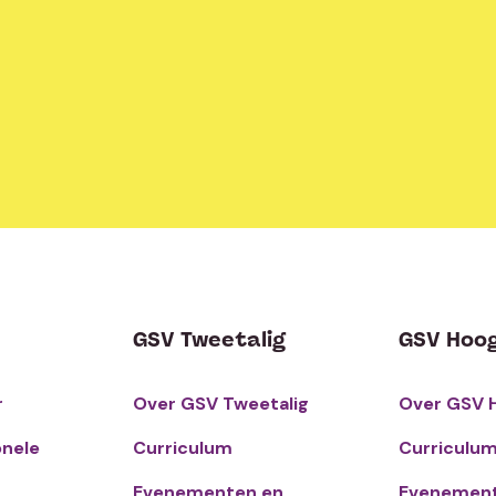
GSV Tweetalig
GSV Hoo
r
Over GSV Tweetalig
Over GSV 
onele
Curriculum
Curriculu
Evenementen en
Evenement