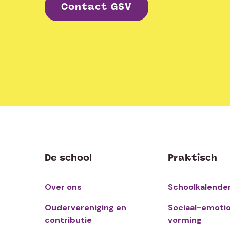
Contact GSV
De school
Praktisch
Over ons
Schoolkalende
Oudervereniging en
Sociaal-emoti
contributie
vorming