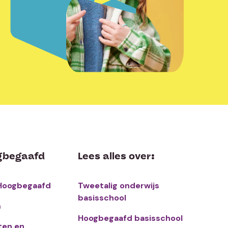
gbegaafd
Lees alles over:
Hoogbegaafd
Tweetalig onderwijs
basisschool
m
Hoogbegaafd basisschool
en en