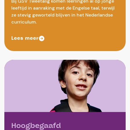
Bij GSV Tweetalig komen leerlingen al op jonge
leeftijd in aanraking met de Engelse taal, terwijl
ze stevig geworteld blijven in het Nederlandse
curriculum.
Lees meer
Hoogbegaafd